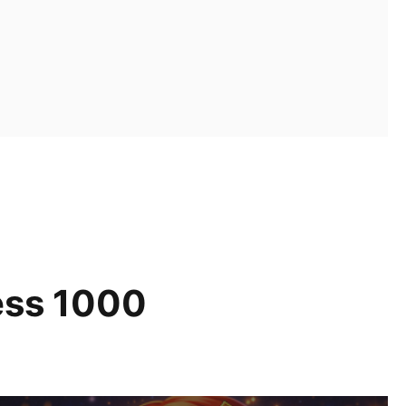
cess 1000