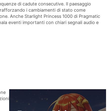
sequenze di cadute consecutive. Il paesaggio
rafforzando i cambiamenti di stato come
azione. Anche Starlight Princess 1000 di Pragmatic
la eventi importanti con chiari segnali audio e
one
zioni