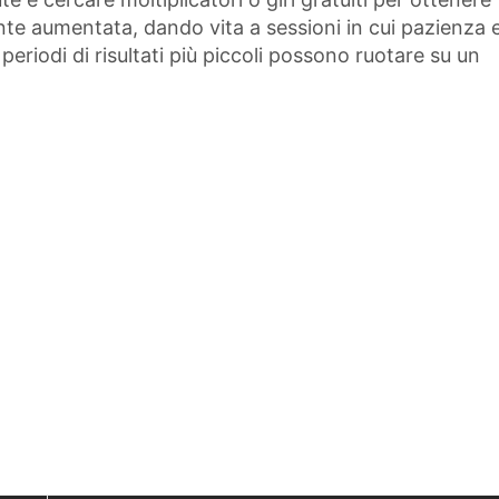
nte aumentata, dando vita a sessioni in cui pazienza 
iodi di risultati più piccoli possono ruotare su un