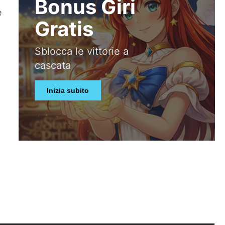
Bonus Giri
e
Gratis
Sblocca le vittorie a
cascata
Inizia subito