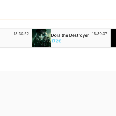
18:57:24
18:30:52
Ricardo
380€