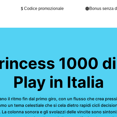
Codice promozionale
Bonus senza d
Princess 1000 d
Play in Italia
tano il ritmo fin dal primo giro, con un flusso che crea press
iamo un tema celestiale che si cela dietro rapidi cicli decisi
 La colonna sonora e gli svolazzi delle vincite sono sintoni