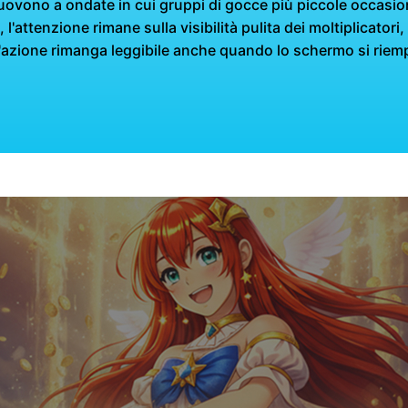
 muovono a ondate in cui gruppi di gocce più piccole occasi
 l'attenzione rimane sulla visibilità pulita dei moltiplicatori,
'azione rimanga leggibile anche quando lo schermo si riem