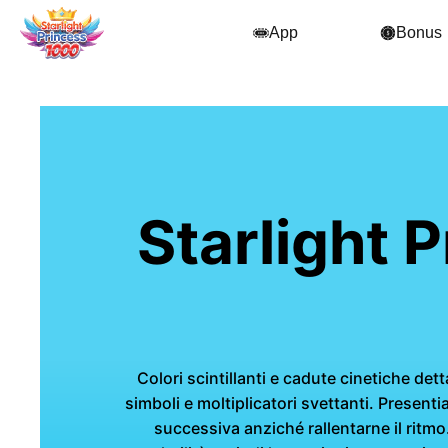
App
Bonus
Starlight 
Colori scintillanti e cadute cinetiche det
simboli e moltiplicatori svettanti. Present
successiva anziché rallentarne il ritmo.