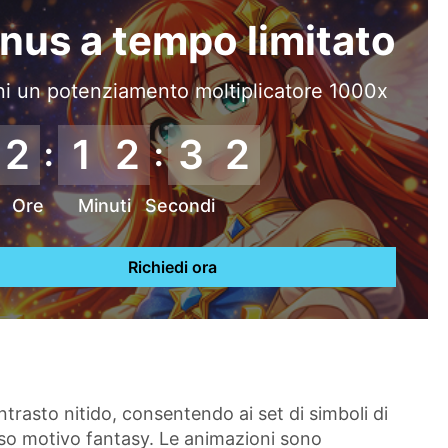
nus a tempo limitato
ni un potenziamento moltiplicatore 1000x
2
1
2
3
0
:
:
Ore
Minuti
Secondi
Richiedi ora
rasto nitido, consentendo ai set di simboli di
oso motivo fantasy. Le animazioni sono