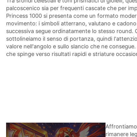
Tra sfondi celestiali e toni prismatici di gioielli, qu
palcoscenico sia per frequenti cascate che per impro
Princess 1000 si presenta come un formato moderno
movimento: i simboli atterrano, valutano e cadono
successiva segue ordinatamente lo stesso round. 
sottolineiamo il senso di portanza, quindi l'attenz
valore nell'angolo e sullo slancio che ne consegue
che spinge verso risultati rapidi e striature occasion
Affrontiamo 
rimanere leg