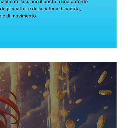
onalmente lasciano il posto a una potente
 degli scatter e della catena di caduta,
pie di movimento.